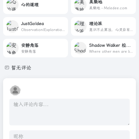
美樂地
心的道理
美樂地 - Meledee.com
JustGoIdea
理论派
Observation|Exploration|Zen Life
意识不止算法，心灵自有归途。
安静角落
Shadow Walker 松烟阁
安静角落
Where other men are limited by morality or law, remember, everything is permitted. I walk in the darkness to serve the light.
暂无评论