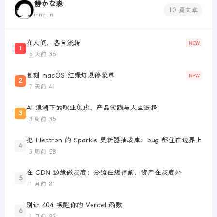
静かな森
10 篇文章
innei.in
在人间，各自流转
NEW
1
6 天前
36
复刻 macOS 红绿灯悬停菜单
NEW
2
7 天前
41
AI 浪潮下的职业焦虑、产品实践与人生选择
3
3 周前
35
把 Electron 的 Sparkle 更新器抽成库：bug 都住在边界上
4
3 周前
58
在 CDN 边缘做灰度：分流在缓存前，资产在灰度外
5
1 月前
81
别让 404 唤醒你的 Vercel 函数
6
1 月前
82