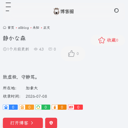
首页
•
allblog
•
未知
•
正文
静かな森
收藏
0
1个月前更新
43
0
0
致虚极，守静笃。
所在地：
加拿大
收录时间：
2026-07-08
0
0
0
0
0
打开博客