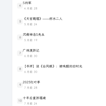
S的家
4
4 月前
28
《天官赐福》——杯水二人
5
5 月前
24
沉痛悼念S先生
6
5 月前
19
广珠澳游记
7
6 月前
30
【书评】读《台风眼》：被唤醒的旧时光
8
6 月前
30
2025红叶季
9
7 月前
28
十年后重游福建
10
7 月前
24