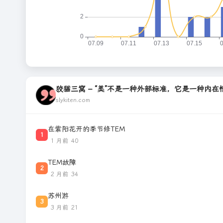
狡猫三窝 – “美”不是一种外部标准，它是一种内
slykiten.com
在紫阳花开的季节修TEM
1
1 月前
40
TEM故障
2
2 月前
34
苏州游
3
3 月前
21