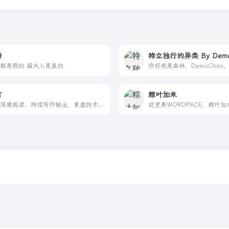
船
特立独行的异类 By Demo
都是假的 猫大人是真的
言
粽叶加米
坚持深度阅读，持续写作输出，复盘技术实践。以终生学习对抗不确定性，把固执与坚持，All in 在值得的事情上。