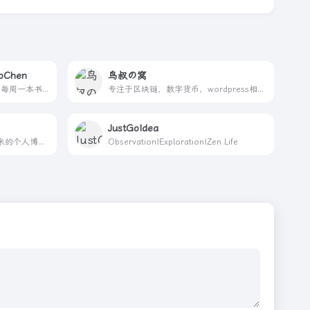
Chen
鸟叔の窝
你好我是森林，DemoChen，每周一本书，记录自己阅读、数据、产品和效率相关。
专注于区块链，数字货币，wordpress相关，vps相关，记录生活，数码相关知识。
JustGoIdea
这里是WORDPACE，粽叶加米的个人博客，里面分享着一些有用没用的，还有一些生活小记。
Observation|Exploration|Zen Life