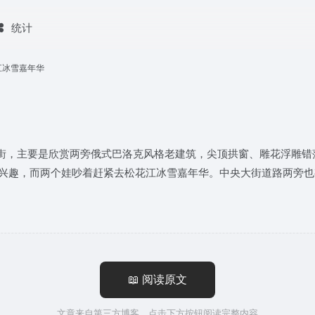
统计
江冰雪嘉年华
街，主要是欣赏两旁俄式巴洛克风格老建筑，尖顶拱窗、雕花浮雕错
逛店不感兴趣，而两个娃吵着赶紧去松花江冰雪嘉年华。中央大街道路两
📖 阅读原文
文章来自第三方博客，点击下方按钮阅读完整内容