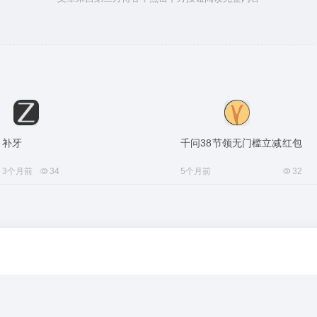
补牙
千问38节领无门槛立减红包
3个月前
34
5个月前
32