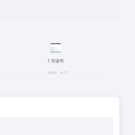
7 月读书
2年前
17