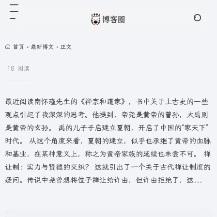
首页
•
最新博文
•
正文
18 阅读
最近阅读南怀瑾先生的《禅宗和道家》，书中关于上古史的一些
观点引起了我深深的思考。他提到，帝尧是黄帝的曾孙，大禹则
是黄帝的玄孙。 禹的儿子子启建立夏朝，开启了中国的“家天下”
时代。 从这个角度来看，夏朝的建立，似乎也承继了黄帝的血脉
和基业，在某种意义上，称之为黄帝家族的延续也未尝不可。 禅
让制：实力与贤德的交织？ 这就引出了一个关于古代禅让制度的
疑问。传说中尧曾想将位子禅让给许由，但许由拒绝了，这...