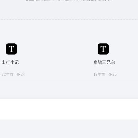
出行小记
扁鹊三兄弟
22年前
24
13年前
25