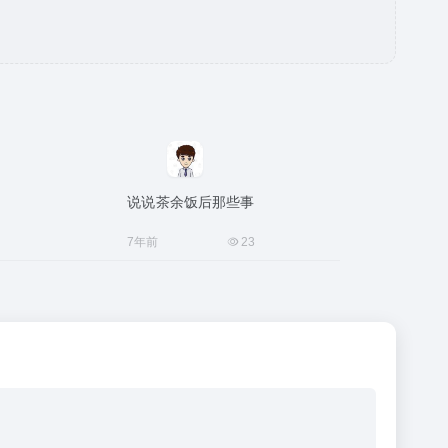
说说茶余饭后那些事
7年前
23