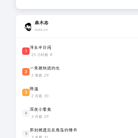
森木志
oxxx.cn
浮生半日闲
1
23 小时前
8
一束被快进的光
2
2 周前
29
降温
3
2 月前
30
深夜小零食
4
3 月前
29
那封被遗忘在角落的情书
5
3 月前
31