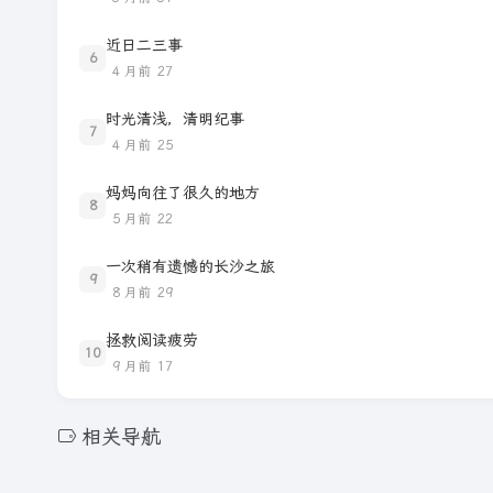
近日二三事
6
4 月前
27
时光清浅，清明纪事
7
4 月前
25
妈妈向往了很久的地方
8
5 月前
22
一次稍有遗憾的长沙之旅
9
8 月前
29
拯救阅读疲劳
10
9 月前
17
相关导航