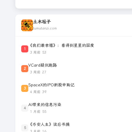
土木坛子
tumutanzi.com
《我们最幸福》：看得到星星的国度
1
3 周前
53
VCard疑似跑路
2
3 周前
27
SpaceX的IPO新股申购记
3
4 周前
39
AI带来的信息污染
4
1 月前
55
《币安人生》读后书摘
5
3 月前
16