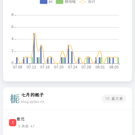
七月的栀子
10 篇文章
blog.qydzz.cn
最近
1
3 周前
47