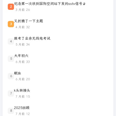
纪念第一次收到国际空间站下发的sstv信号📡
2
3 月前
26
又折腾了一下主题
3
4 月前
32
报考了业余无线电考试
4
5 月前
34
大年初六
5
6 月前
33
献血
6
6 月前
20
k头转接头
7
7 月前
15
2025回顾
8
7 月前
12