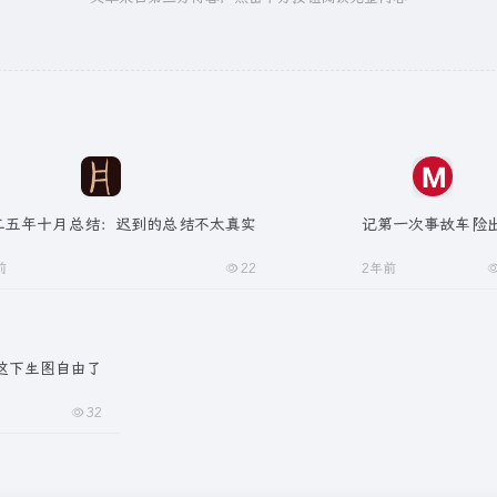
二五年十月总结：迟到的总结不太真实
记第一次事故车险
前
22
2年前
型，这下生图自由了
32