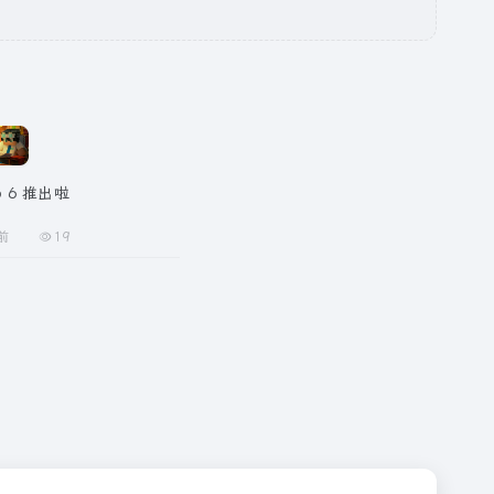
ro 6 推出啦
前
19