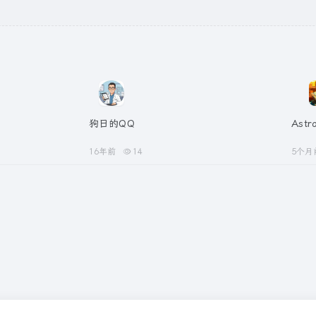
狗日的QQ
Ast
16年前
14
5个月