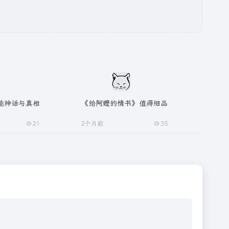
的性能神话与真相
《给阿嬷的情书》值得细品
21
2个月前
35