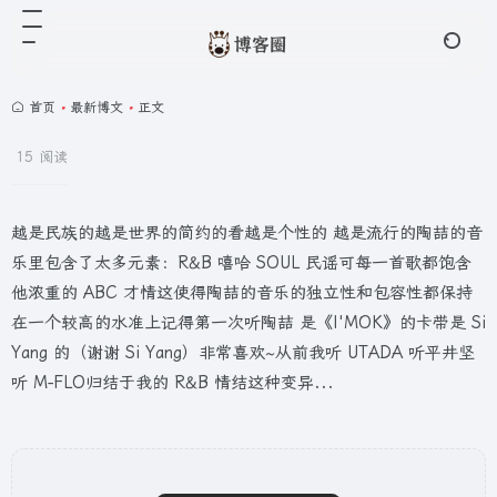
首页
•
最新博文
•
正文
15 阅读
越是民族的越是世界的简约的看越是个性的 越是流行的陶喆的音
乐里包含了太多元素：R&B 嘻哈 SOUL 民谣可每一首歌都饱含
他浓重的 ABC 才情这使得陶喆的音乐的独立性和包容性都保持
在一个较高的水准上记得第一次听陶喆 是《I'MOK》的卡带是 Si
Yang 的（谢谢 Si Yang）非常喜欢~从前我听 UTADA 听平井坚
听 M-FLO归结于我的 R&B 情结这种变异...