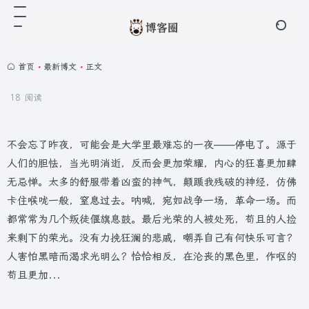
首页
•
最新博文
•
正文
18 阅读
不会忘了昨夜，可能会是大学里最难忘的一夜——停电了。源于
人们的胆怯，当光明消逝，反而会更加荣耀，内心的狂喜更加肆
无忌惮。太多的舒服带着凶蛮的神气，颠踬我残破的神经，仿佛
卡住喉咙一般，窒息过去。呐喊，宛如战争一场，革命一场。而
都常常为几个叛徒偃旗息鼓。最后光荣的人被处死，苟且的人捡
来剩下的荣光。没有力挽狂澜的悲戚，嘲弄自己有何快乐可言？
人害怕黑暗而渴求光明么？恰恰相反，在沦丧的黑色里，作呕的
苟且更加...