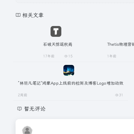
相关文章
石破天惊逗秋雨
Thetis物
17年前
15
1年前
”林羽凡笔记“鸿蒙App上线前的检测及博客Logo增加动效
2周前
31
暂无评论