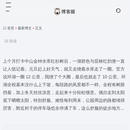
首页
•
最新博文
•
正文
18 阅读
上个月打卡中山金钟水库红杉树后，一湖碧色与层林红韵便一直
让人惦记着。元旦赶上好天气，就又去绕着水库走了一圈。官方
说环湖一圈 12 公里，我绕了个大圈，最后也就走了 10 公里。环
湖全程基本没什么上下坡，每段路的风景都不一样。全程有树荫
挡着，加上冬天丝丝凉意，走起来十分轻松惬意。偶尔走到太阳
底下晒晒太阳，特别舒服。难怪每到周末，公园周边的路都堵得
厉害，附近村子的停车场也全停满了车，这么舒服的徒步地方...