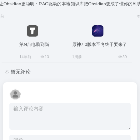
让Obsidian更聪明：RAG驱动的本地知识库把Obsidian变成了懂你的AI
年前
第N台电脑到岗
原神7.0版本至冬终于要来了
14年前
13
1周前
39
暂无评论