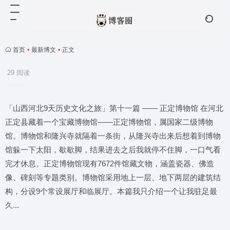
首页
•
最新博文
•
正文
29 阅读
「山西河北9天历史文化之旅」第十一篇 —— 正定博物馆 在河北
正定县藏着一个宝藏博物馆——正定博物馆，属国家二级博物
馆。博物馆和隆兴寺就隔着一条街，从隆兴寺出来后想着到博物
馆躲一下太阳，歇歇脚，结果进去之后我就停不住脚，一口气看
完才休息。正定博物馆现有7672件馆藏文物，涵盖瓷器、佛造
像、碑刻等专题类别。博物馆采用地上一层、地下两层的建筑结
构，分设9个常设展厅和临展厅。本篇我只介绍一个让我驻足最
久...