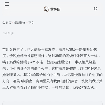
首页
•
最新博文
•
正文
19 阅读
苗姐又感冒了，昨天傍晚开始发烧，温度从38.5一路飙升到40
度，傍晚她精神状态还挺好，这时39度的高烧好像没事人一样，
喝了奶我给她喂了4ml泰诺，就抱着她睡觉了，半夜她又烧起
来，小小的身子热的像个火炉，这时温度是40度，赶忙爬起来给
她物理降温。我和x轮流给她拍小手臂，从远端慢慢拍往近心脏的
方向，凌晨3点的夜，房间里只有我俩拍她的声音，恍惚间我以第
三人称视角看到了我的小时候，一样的场景，我妈妈在给我...