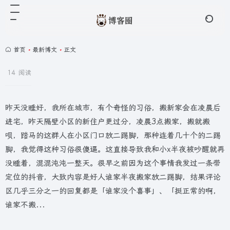
首页
•
最新博文
•
正文
14 阅读
昨天没睡好，我所在城市，有个奇怪的习俗，搬新家会在凌晨后
进宅，昨天隔壁小区的新住户更过分，凌晨3点搬家，搬就搬
呗，踏马的这群人在小区门口放二踢脚，那种连着几十个的二踢
脚，我觉得这种习俗很傻逼。这直接导致我和小x半夜被吵醒就再
没睡着，混混沌沌一整天。很早之前因为这个事情我发过一条带
定位的抖音，大致内容是好人谁家半夜搬家放二踢脚，结果评论
区几乎三分之一的回复都是「谁家没个喜事」、「挺正常的啊，
谁家不搬...