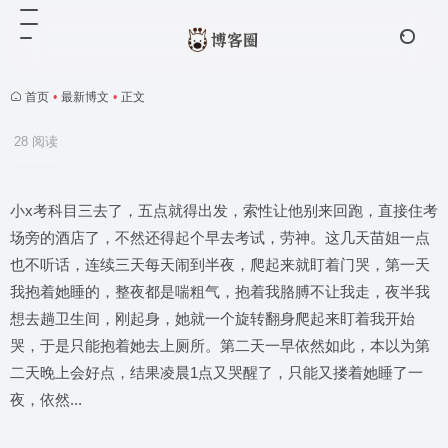
首页
•
最新博文
•
正文
28 阅读
小x考科目三去了，五点就得出发，索性让他别来回跑，直接住考
场旁的酒店了，不然还得起个早去考试，劳神。这几天苗姐一点
也不听话，连续三天每天闹到半夜，爬起来就盯着门哭，第一天
我抱着她睡的，整夜都是喘粗气，抱着我胳膊不让我走，夜半我
想去趟卫生间，刚起身，她就一个旋转翻身爬起来盯着我开始
哭，于是只能抱着她去上厕所。第二天一早依然如此，本以为第
二天晚上会好点，结果凌晨1点又哭醒了，只能又搂着她睡了一
夜，依然...