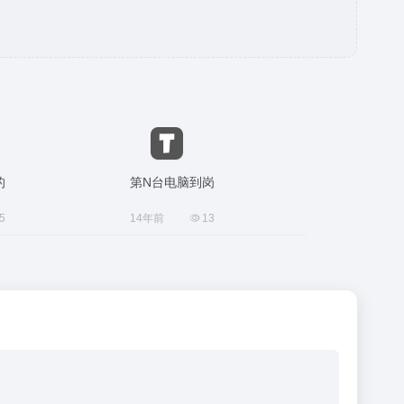
的
第N台电脑到岗
5
14年前
13