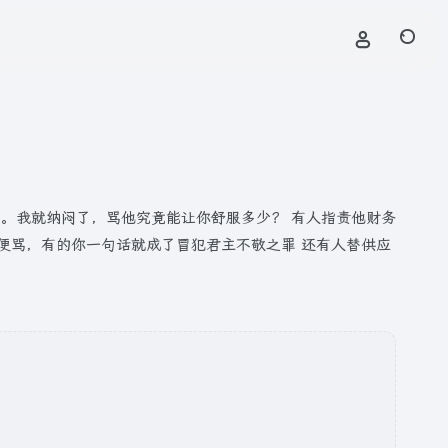
。我就纳闷了，骂他究竟能让你舒服多少？ 有人指责他财务
便骂，有的你一句话就成了冒犯君主不敬之罪 还有人替供应