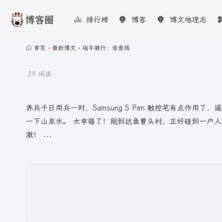
排行榜
博客
博文地理志
首页
•
最新博文
•
端午骑行：倍鱼线
29 阅读
养兵千日用兵一时，Samsung S Pen 触控笔有点
一下山泉水。 太幸福了！刚到达鱼曹头村，正好碰到一户人家
激！ ...