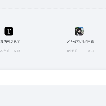
真的有点累了
米环勿扰同步问题
20年前
15
8个月前
11