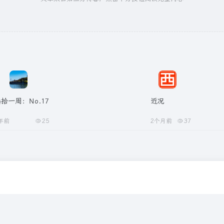
拾一周：No.17
近况
年前
25
2个月前
37