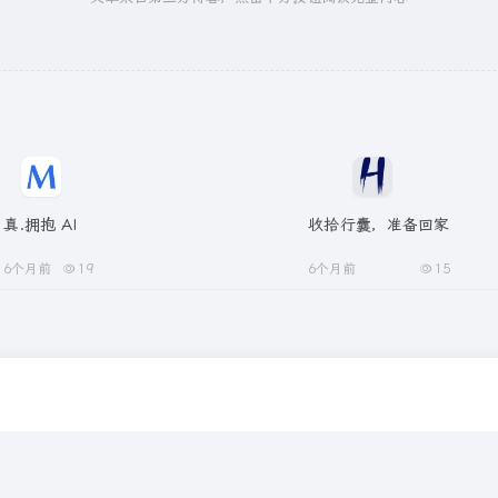
真.拥抱 AI
收拾行囊，准备回家
6个月前
19
6个月前
15