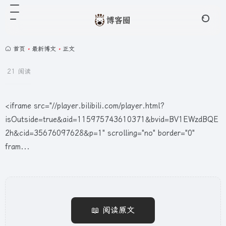
首页
•
最新博文
•
正文
21 阅读
<iframe src="//player.bilibili.com/player.html?
isOutside=true&aid=115975743610371&bvid=BV1EWzdBQE
2h&cid=35676097628&p=1" scrolling="no" border="0"
fram...
📖 阅读原文