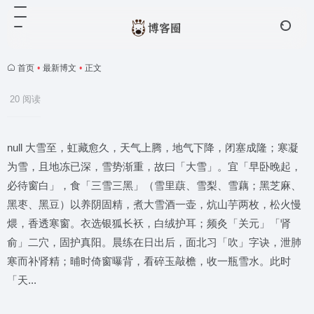
首页
•
最新博文
•
正文
20 阅读
null 大雪至，虹藏愈久，天气上腾，地气下降，闭塞成隆；寒凝
为雪，且地冻已深，雪势渐重，故曰「大雪」。宜「早卧晚起，
必待窗白」，食「三雪三黑」（雪里蕻、雪梨、雪藕；黑芝麻、
黑枣、黑豆）以养阴固精，煮大雪酒一壶，炕山芋两枚，松火慢
煨，香透寒窗。衣选银狐长袄，白绒护耳；频灸「关元」「肾
俞」二穴，固护真阳。晨练在日出后，面北习「吹」字诀，泄肺
寒而补肾精；晡时倚窗曝背，看碎玉敲檐，收一瓶雪水。此时
「天...