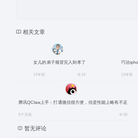
相关文章
女儿的弟子规背完入则孝了
巧治iph
15年前
16
13年前
腾讯QClaw上手：打通微信很方便，但是性能上略有不足
5个月前
30
暂无评论