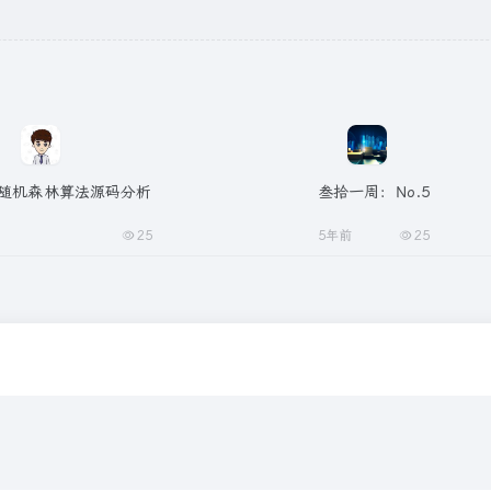
ut随机森林算法源码分析
叁拾一周：No.5
25
5年前
25