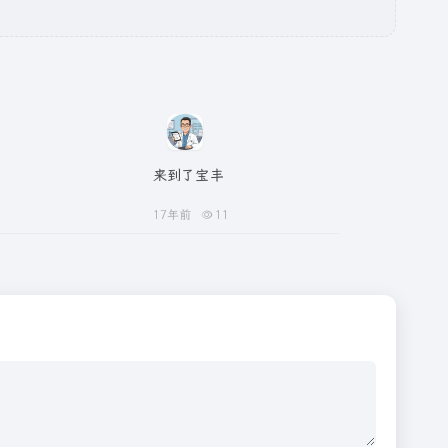
来到了宝丰
17年前
11