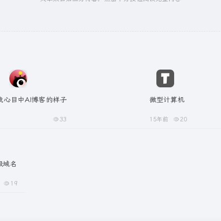
我心目中AI博客的样子
微型计算机
33
15年前
20
二级域名
19