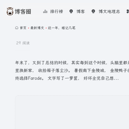
排行榜
博客
博文地理志
首页
•
最新博文
•
这一年，瞎记几笔
29 阅读
年末了，又到了总结的时候，其实每到这个时候，头脑里都
里换新家， 收拾箱子落尘沙。 暑假南下金陵城， 金陵鸭子
终选择Farode。 文字写了一箩筐， 好坏全凭自己想...