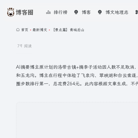
排行榜
博客
博文地理志
首页
•
最新博文
•
【景点篇】青城后山
79 阅读
AI摘要博主原计划的洛带古镇+摘李子活动因人数不足取
和五龙沟。博主在行程中体验了飞泉沟、翠映湖和白云索道，
圈步数排行第一，总花费264元。此内容根据文章生成，不代