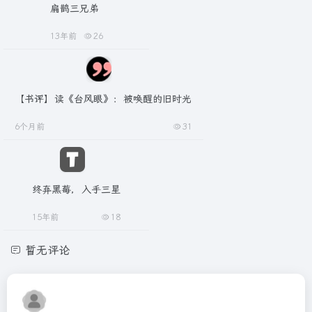
扁鹊三兄弟
13年前
26
【书评】读《台风眼》：被唤醒的旧时光
6个月前
31
终弃黑莓，入手三星
15年前
18
暂无评论