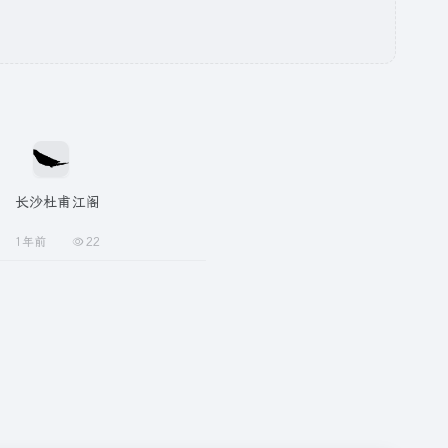
长沙杜甫江阁
1年前
22