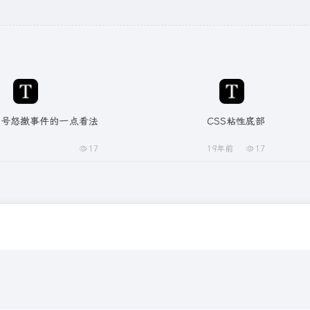
大号怒撤事件的一点看法
CSS粘性底部
17
19年前
17