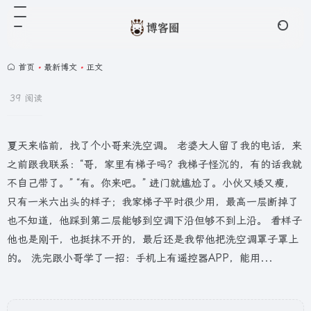
首页
•
最新博文
•
正文
39 阅读
夏天来临前，找了个小哥来洗空调。 老婆大人留了我的电话，来
之前跟我联系：“哥，家里有梯子吗？我梯子怪沉的，有的话我就
不自己带了。” “有。你来吧。” 进门就尴尬了。小伙又矮又瘦，
只有一米六出头的样子；我家梯子平时很少用，最高一层断掉了
也不知道，他踩到第二层能够到空调下沿但够不到上沿。 看样子
他也是刚干，也挺抹不开的，最后还是我帮他把洗空调罩子罩上
的。 洗完跟小哥学了一招：手机上有遥控器APP，能用...