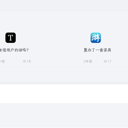
相信用户的话吗？
置办了一套茶具
年前
18
3年前
17