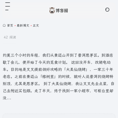
首页
•
最新博文
•
正文
42 阅读
约莫三个小时的车程，我们从景迈山开到了普洱思茅区。到酒店
歇了会儿，便开始了今天的觅食计划。 这回没开车，改骑电动
车。目的地是叉叉提前做好攻略的「大美仙烧烤」，一家三十年
老店。之前在景迈山「榕树里」的时候，就听人说普洱的烧烤特
别顶，尤其是思茅区。 到了大美仙烧烤，我让叉叉先去点菜，自
己去附近买包烟。走了半天，终于找到一家小超市，可柜台里却
没...