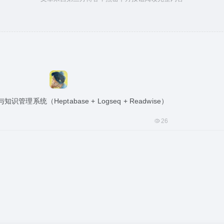
管理系统（Heptabase + Logseq + Readwise）
26