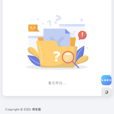
暂无评论...
Copyright © 2026
博客圈