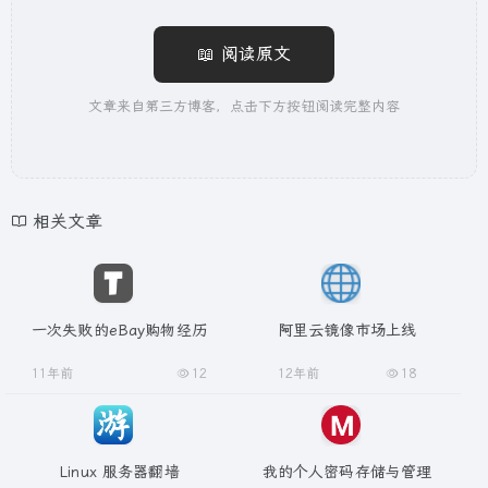
📖 阅读原文
文章来自第三方博客，点击下方按钮阅读完整内容
相关文章
一次失败的eBay购物经历
阿里云镜像市场上线
11年前
12
12年前
18
Linux 服务器翻墙
我的个人密码存储与管理