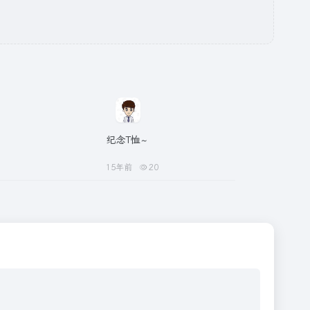
纪念T恤~
15年前
20