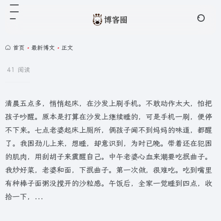
首页
•
最新博文
•
正文
41 阅读
清晨五点多，悄悄起床，在沙发上刷手机。不敢动作太大，怕把
孩子吵醒。原本是打算在沙发上继续睡的，可是手机一刷，便停
不下来。七点老婆起床上厕所，俩孩子闻不到妈妈的味道，都醒
了。我困劲儿上来，想睡，却意识到，为时已晚。带着还在犯困
的肌肉，用刮胡子来震醒自己。中午老婆心血来潮要吃抿曲子。
我炒好菜，老婆和面，下抿曲子。第一次做，很难吃。吃到嘴里
有种棒子面粥没搅开的沙粒感。午饭后，全家一觉睡到四点，收
拾一下，...