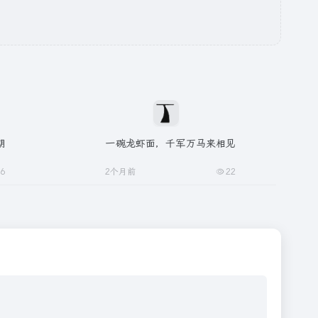
期
一碗龙虾面，千军万马来相见
16
2个月前
22