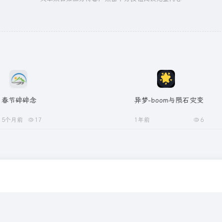
春节碎碎念
异梦-boom与陨石灾变
5个月前
17
1年前
6