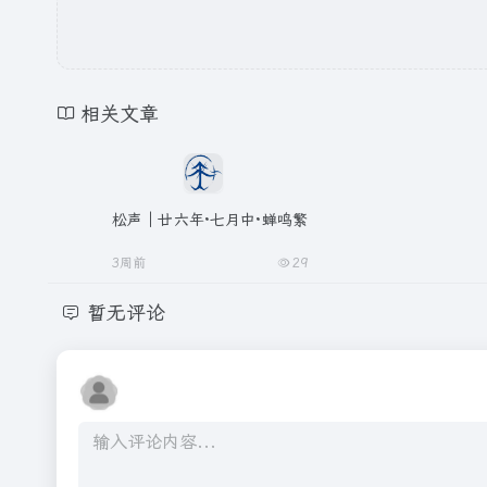
相关文章
松声｜廿六年·七月中·蝉鸣繁
3周前
29
暂无评论