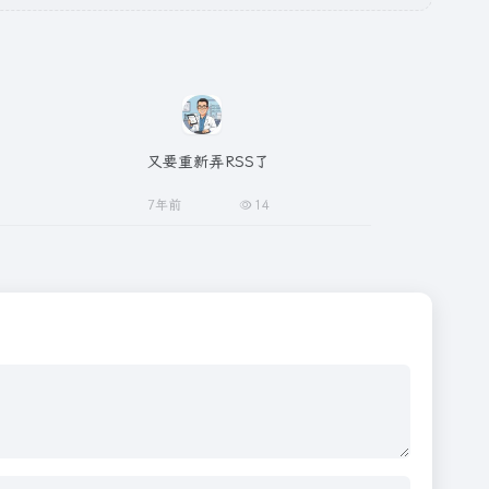
又要重新弄RSS了
7年前
14