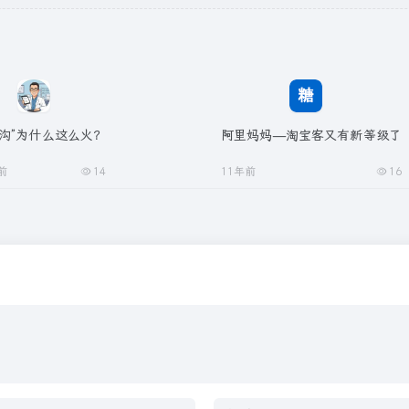
沟”为什么这么火？
阿里妈妈—淘宝客又有新等级了
前
14
11年前
16