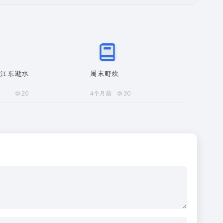
长江东逝水
周末野炊
20
4个月前
30