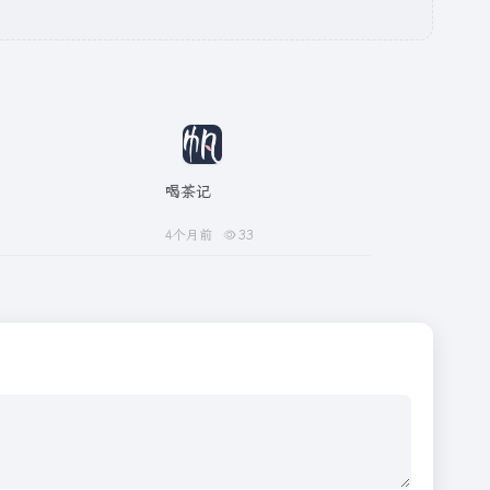
喝茶记
4个月前
33