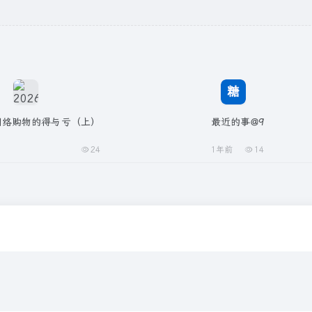
年网络购物的得与亏（上）
最近的事@9
24
1年前
14