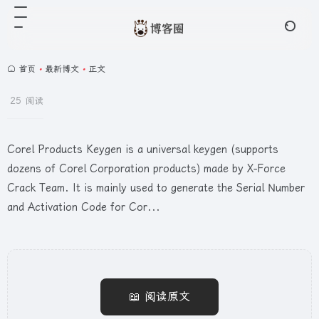
首页
•
最新博文
•
正文
25 阅读
Corel Products Keygen is a universal keygen (supports
dozens of Corel Corporation products) made by X-Force
Crack Team. It is mainly used to generate the Serial Number
and Activation Code for Cor...
📖 阅读原文