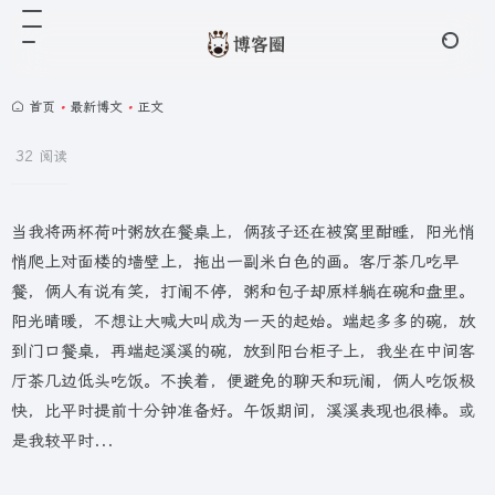
首页
•
最新博文
•
正文
32 阅读
当我将两杯荷叶粥放在餐桌上，俩孩子还在被窝里酣睡，阳光悄
悄爬上对面楼的墙壁上，拖出一副米白色的画。客厅茶几吃早
餐，俩人有说有笑，打闹不停，粥和包子却原样躺在碗和盘里。
阳光晴暖，不想让大喊大叫成为一天的起始。端起多多的碗，放
到门口餐桌，再端起溪溪的碗，放到阳台柜子上，我坐在中间客
厅茶几边低头吃饭。不挨着，便避免的聊天和玩闹，俩人吃饭极
快，比平时提前十分钟准备好。午饭期间，溪溪表现也很棒。或
是我较平时...