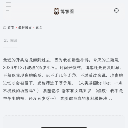
首页
•
最新博文
•
正文
25 阅读
最近的开头总是回到过去，因为我在勤勉补博。今天的主题是
2023年12月坡坡的5岁生日。时间好快啊，博客还是要及时写，
不然以我现在的脑瓜，记不了几年了🥹。不过反过来说，珍贵的
记忆才会被留下，变相筛选了等于是。（人类基因be like：一点
不提我的功劳吗？） 票圈记录 吾家有女满五岁 （坡坡：我不是
中午生的吗，还没五岁呀～） 票圈做为我的素材根据地...