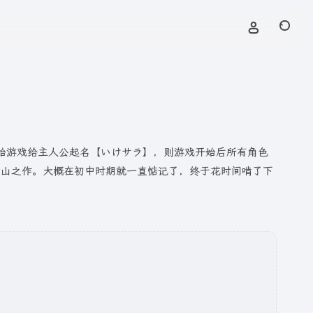
2 秘技：开始游戏给主人公起名【いけサラ】，则游戏开始后所有角色
开山之作。大概在初中时期就一直惦记了，终于花时间啃了下